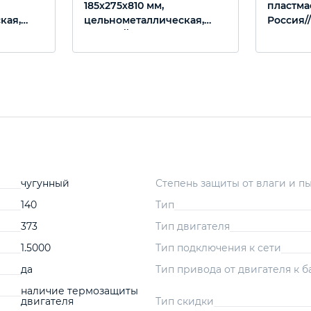
185х275х810 мм,
пластмас
кая,
цельнометаллическая,
Россия/
Россия// Сибртех
чугунный
Степень защиты от влаги и п
140
Тип
373
Тип двигателя
1.5000
Тип подключения к сети
да
Тип привода от двигателя к б
наличие термозащиты
двигателя
Тип скидки