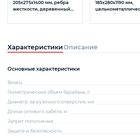
205х275х1400 мм, ребра
185х280х1190 мм,
жесткости, деревянный
цельнометалличес
черенок 1/с// Произведено
Россия// Сибртех
в РФ
Характеристики
Описание
Основные характеристики
Венец
Геометрический объем барабана, л
Диаметр загрузочного отверстия, мм
Длина сетевого кабеля, м
Запрет пополнения
Защита и безопасность