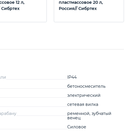
совое 12 л,
пластмассовое 20 л,
/ Сибртех
Россия// Сибртех
ыли
IP44
бетоносмеситель
электрический
сетевая вилка
арабану
ременной, зубчатый
венец
Силовое