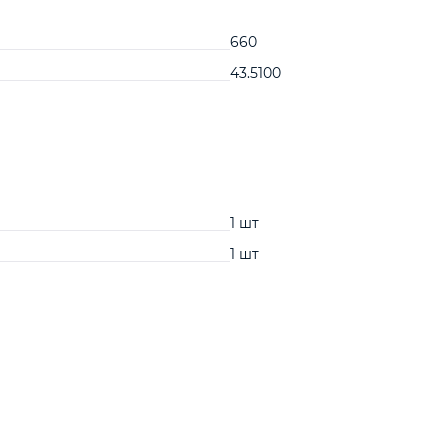
660
43.5100
1 шт
1 шт