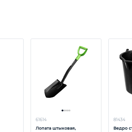
61614
81434
Лопата штыковая,
Ведро с