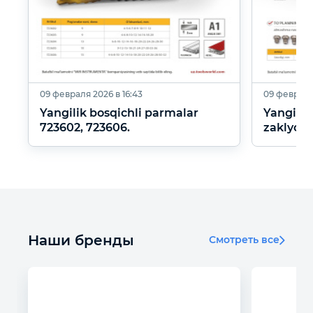
09 февраля 2026 в 16:43
09 февраля 
Yangilik bosqichli parmalar
Yangilik
723602, 723606.
zaklyopc
Наши бренды
Смотреть все