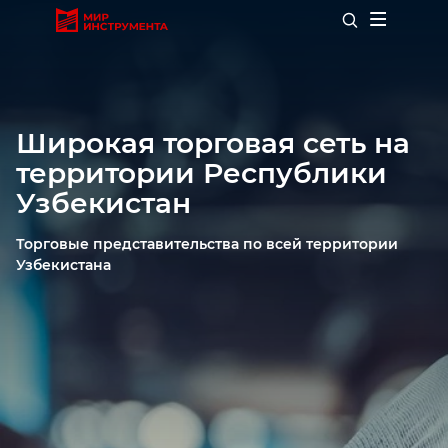
Широкая торговая сеть на
Садовый инвентарь
территории Республики
Узбекистан
Силовое оборудование
Торговые представительства по всей территории
Узбекистана
Слесарный инструмент
Отделочный инструмент
Режущий инструмент
Прочий инструмент