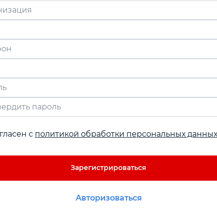
низация
фон
ль
жен содержать не менее восьми знаков, включать латинские буквы и цифры
вердить пароль
гласен с
политикой обработки персональных данны
Зарегистрироваться
Авторизоваться