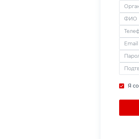
Орга
ФИО
Теле
Email
Паро
Пароль дол
Подт
Я со